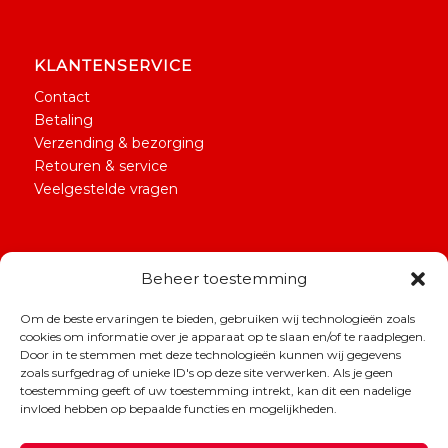
KLANTENSERVICE
Contact
Betaling
Verzending & bezorging
Retouren & service
Veelgestelde vragen
Beheer toestemming
Om de beste ervaringen te bieden, gebruiken wij technologieën zoals
© Copyright Papierklem Likeable Stationery | By
Rockwise
cookies om informatie over je apparaat op te slaan en/of te raadplegen.
Door in te stemmen met deze technologieën kunnen wij gegevens
zoals surfgedrag of unieke ID's op deze site verwerken. Als je geen
toestemming geeft of uw toestemming intrekt, kan dit een nadelige
invloed hebben op bepaalde functies en mogelijkheden.