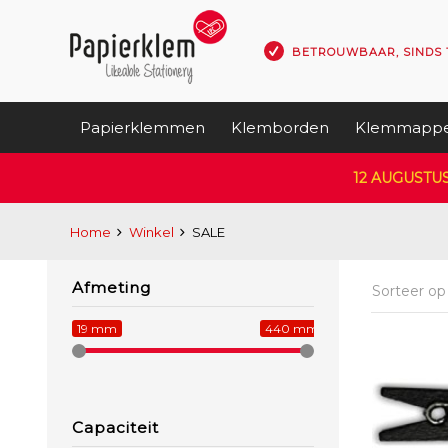
BETROUWBAAR, SINDS 
Papierklemmen
Klemborden
Klemmapp
12 AUGUSTU
Home
Winkel
SALE
Afmeting
Sorteer o
19 mm
440 mm
Capaciteit