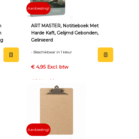
Aanbieding!
n
ART MASTER, Notitieboek Met
n
Harde Kaft, Gelijmd Gebonden,
ig
Gelinieerd
- Beschikbaar in 1 kleur
€ 4,95 Excl. btw
€ 5,99 Incl. btw
Aanbieding!