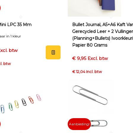
Mini LPC 35 Mm
Bullet Journal, A5+A6 Kaft Va
Gerecycled Leer + 2 Vullinge
ar in 1 kleur
(planning+bullets) Ivoorkleur
Papier 80 Grams
xcl. btw
€ 9,95 Excl. btw
l. btw
€ 12,04 Incl. btw
Aanbieding!