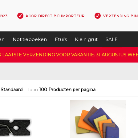
1923
KOOP DIRECT BIJ IMPORTEUR
VERZENDING BI
en
Notitieboeken
Etui’s
Klein grut
SALE
S LAATSTE VERZENDING VOOR VAKANTIE. 31 AUGUSTUS W
p
Standaard
Toon
100 Producten per pagina