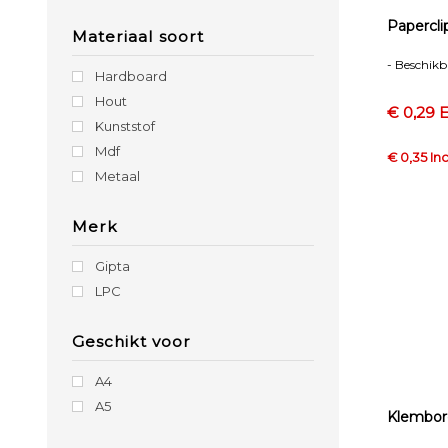
Wit
Papercl
Materiaal soort
Zilver
Zwart
- Beschikb
Hardboard
Hout
€ 0,29 E
Kunststof
Mdf
€ 0,35 Inc
Metaal
Merk
Gipta
LPC
Geschikt voor
A4
A5
Klembor