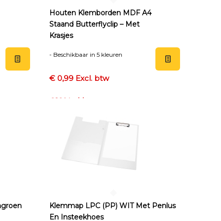
Houten Klemborden MDF A4
Staand Butterflyclip – Met
Krasjes
- Beschikbaar in 5 kleuren
€ 0,99 Excl. btw
€ 1,20 Incl. btw
ngroen
Klemmap LPC (PP) WIT Met Penlus
En Insteekhoes