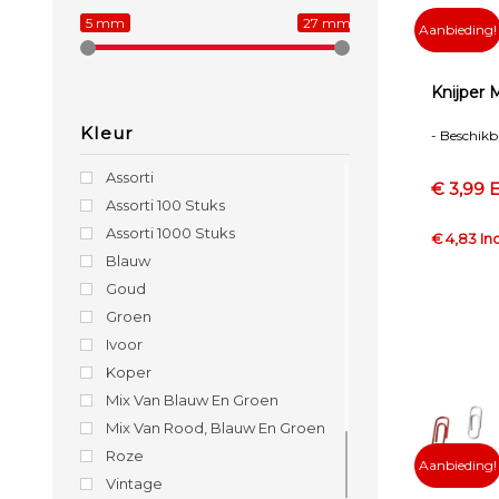
5 mm
27 mm
Aanbieding!
Knijper 
Kleur
- Beschikba
Assorti
€ 3,99 E
Assorti 100 Stuks
Assorti 1000 Stuks
€ 4,83 Inc
Blauw
Goud
Groen
Ivoor
Koper
Mix Van Blauw En Groen
Mix Van Rood, Blauw En Groen
Roze
Aanbieding!
Vintage