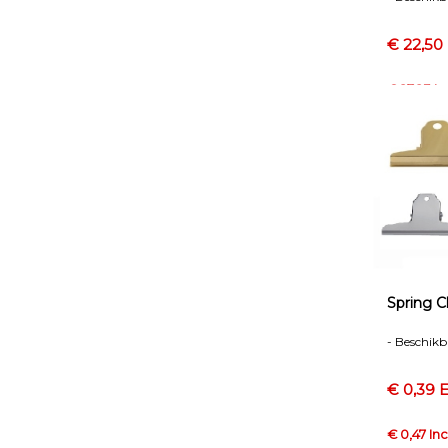
€ 22,50 
€ 27,23 In
Spring 
- Beschikb
€ 0,39 E
€ 0,47 Inc