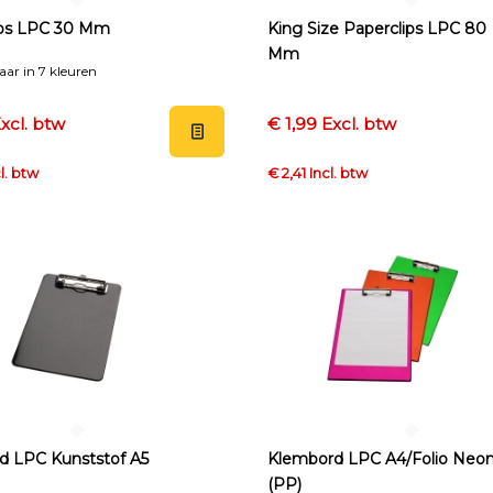
ips LPC 30 Mm
King Size Paperclips LPC 80
Mm
aar in 7 kleuren
xcl. btw
€ 1,99 Excl. btw
l. btw
€ 2,41 Incl. btw
d LPC Kunststof A5
Klembord LPC A4/Folio Neo
(PP)