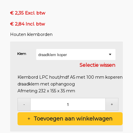
€ 2,35 Excl. btw
€ 2,84 Incl. btw
Houten klemborden
Klem
Selectie wissen
Klembord LPC hout/mdf A5 met 100 mm koperen
draadklem met ophangoog
Afmeting 232 x 155 x 35 mm
€
2,35
Excl. btw
€
2,84
Incl. btw
Toevoegen aan winkelwagen