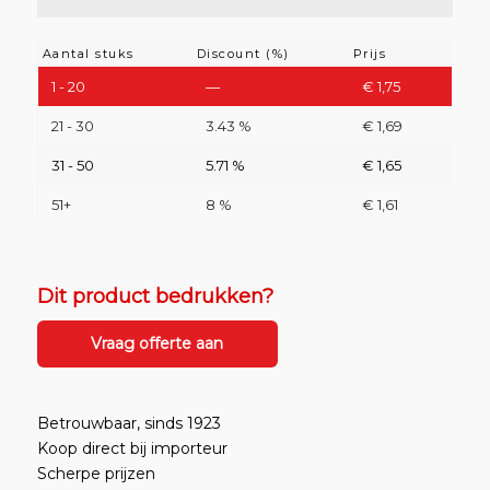
Aantal stuks
Discount (%)
Prijs
1 - 20
—
€
1,75
21 - 30
3.43 %
€
1,69
31 - 50
5.71 %
€
1,65
51+
8 %
€
1,61
Dit product bedrukken?
Vraag offerte aan
Betrouwbaar, sinds 1923
Koop direct bij importeur
Scherpe prijzen