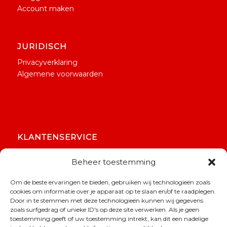
Account maken
JURIDISCH
Privacyverklaring
Algemene voorwaarden
KLANTENSERVICE
Contact
Beheer toestemming
Betaling
Verzending & bezorging
Om de beste ervaringen te bieden, gebruiken wij technologieën zoals
Retouren & service
cookies om informatie over je apparaat op te slaan en/of te raadplegen.
Veelgestelde vragen
Door in te stemmen met deze technologieën kunnen wij gegevens
zoals surfgedrag of unieke ID's op deze site verwerken. Als je geen
toestemming geeft of uw toestemming intrekt, kan dit een nadelige