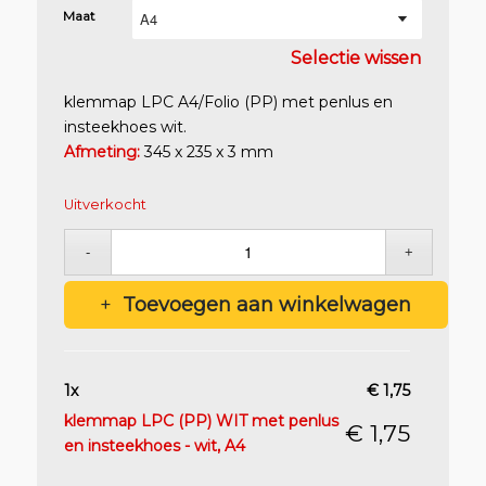
Maat
Selectie wissen
klemmap LPC A4/Folio (PP) met penlus en
insteekhoes wit.
Afmeting:
345 x 235 x 3 mm
€
1,75
Excl. btw
Uitverkocht
€
2,12
Incl. btw
Toevoegen aan winkelwagen
1
x
€
1,75
klemmap LPC (PP) WIT met penlus
€
1,75
en insteekhoes - wit, A4