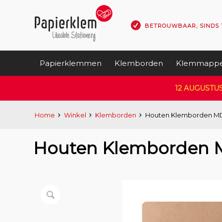
BETROUWBAAR, SINDS 
Papierklemmen
Klemborden
Klemmapp
12 AUGUSTU
Home
Winkel
Klemborden
Houten Klemborden M
Houten Klemborden 