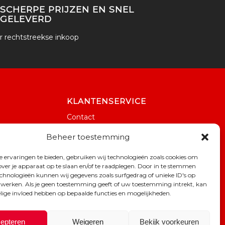
SCHERPE PRIJZEN EN SNEL
GELEVERD
 rechtstreekse inkoop
KLANTENSERVICE
Contact
Betaling
Beheer toestemming
Verzending & bezorging
Retouren & service
 ervaringen te bieden, gebruiken wij technologieën zoals cookies om
Veelgestelde vragen
over je apparaat op te slaan en/of te raadplegen. Door in te stemmen
chnologieën kunnen wij gegevens zoals surfgedrag of unieke ID's op
erwerken. Als je geen toestemming geeft of uw toestemming intrekt, kan
elige invloed hebben op bepaalde functies en mogelijkheden.
epteren
Weigeren
Bekijk voorkeuren