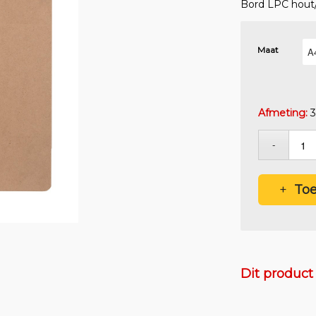
Bord LPC hout
Maat
Afmeting:
3
€
3,50
Excl
€
4,24
Incl
To
Dit produc