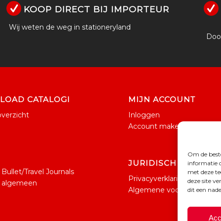
KOOP DIRECT BIJ IMPORTEUR
Wij weten de weg in stationeryland
Door
OAD CATALOGI
MIJN ACCOUNT
verzicht
Inloggen
Account maken
g
Om de beste
JURIDISCH
informatie 
ullet/Travel Journals
met deze te
Privacyverklaring
deze site v
 algemeen
Algemene voorwaarden
dit een nad
Acc