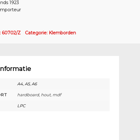
inds 1923
 importeur
n
:
60702/Z
Categorie:
Klemborden
informatie
A4, A5, A6
ORT
hardboard, hout, mdf
LPC