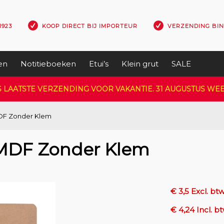
1923
KOOP DIRECT BIJ IMPORTEUR
VERZENDING BI
en
Notitieboeken
Etui’s
Klein grut
SALE
S LAATSTE VERZENDING VOOR VAKANTIE. 31 AUGUSTUS W
DF Zonder Klem
MDF Zonder Klem
€ 3,5 Excl. bt
€ 4,24 Incl. b