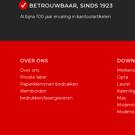
BETROUWBAAR, SINDS 1923
Al bijna 100 jaar ervaring in kantoorartikelen
OVER ONS
DOWNL
Over ons
Merkeno
Private label
Gipta
Papierklemmen bedrukken
Laurel
Klemborden
Kalemli
bedrukken/lasergraveren
Mas
Modimò B
Modimò