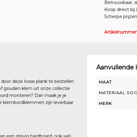
Betrouwbaar, s
Koop direct bij
Scherpe prijze
Artikelnummer
Aanvullende 
door deze losse plank te bestellen
MAAT
f gouden klem uit onze collectie
MATERIAAL SO
e bord monteren? Dan maak je je
e klembordklemmen zijn leverbaar
MERK
n een stevig hardboard, ook wel