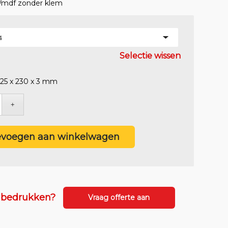
/mdf zonder klem
Selectie wissen
25 x 230 x 3 mm
. btw
. btw
evoegen aan winkelwagen
t bedrukken?
Vraag offerte aan