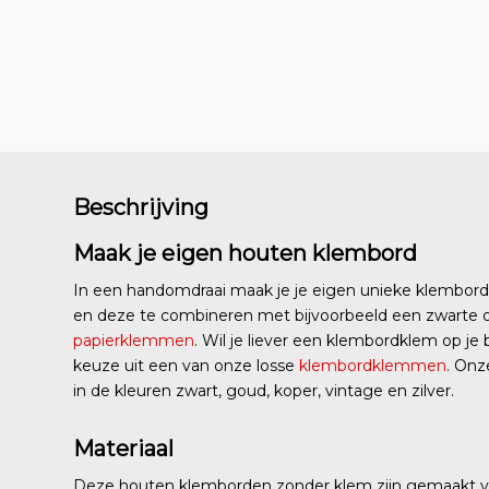
Beschrijving
Maak je eigen houten klembord
In een handomdraai maak je je eigen unieke klembord 
en deze te combineren met bijvoorbeeld een zwarte o
papierklemmen
. Wil je liever een klembordklem op j
keuze uit een van onze losse
klembordklemmen
. Onz
in de kleuren zwart, goud, koper, vintage en zilver.
Materiaal
Deze houten klemborden zonder klem zijn gemaakt va