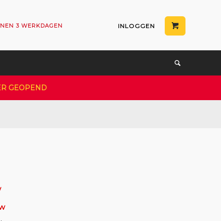
NNEN 3 WERKDAGEN
INLOGGEN
EER GEOPEND
w
tw